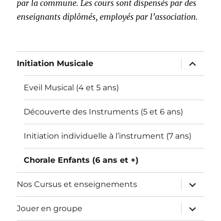
par la commune. Les cours sont dispensés par des
enseignants diplômés, employés par l’association.
ouvrir
Initiation Musicale
le
sous-
menu
Eveil Musical (4 et 5 ans)
Découverte des Instruments (5 et 6 ans)
Initiation individuelle à l’instrument (7 ans)
Chorale Enfants (6 ans et +)
ouvrir
Nos Cursus et enseignements
le
sous-
menu
ouvrir
Jouer en groupe
le