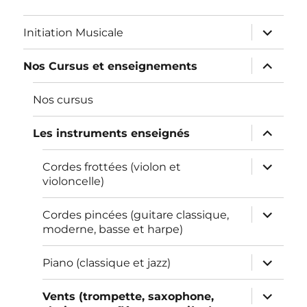
ouvrir
Initiation Musicale
le
sous-
menu
ouvrir
Nos Cursus et enseignements
le
sous-
menu
Nos cursus
ouvrir
Les instruments enseignés
le
sous-
menu
ouvrir
Cordes frottées (violon et
le
violoncelle)
sous-
menu
ouvrir
Cordes pincées (guitare classique,
le
moderne, basse et harpe)
sous-
menu
ouvrir
Piano (classique et jazz)
le
sous-
menu
ouvrir
Vents (trompette, saxophone,
le