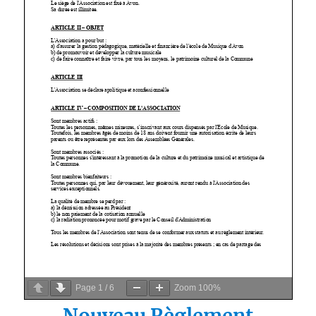
Page
1
/
6
Zoom
100%