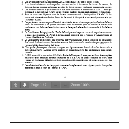
Page
1
/
7
Zoom
100%