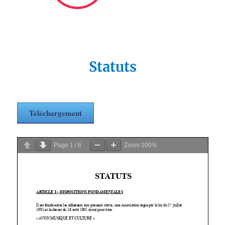
Statuts
Téléchargement
Page
1
/
6
Zoom
100%