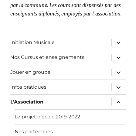
par la commune. Les cours sont dispensés par des
enseignants diplômés, employés par l’association.
ouvrir
Initiation Musicale
le
sous-
menu
ouvrir
Nos Cursus et enseignements
le
sous-
menu
ouvrir
Jouer en groupe
le
sous-
menu
ouvrir
Infos pratiques
le
sous-
menu
ouvrir
L’Association
le
sous-
menu
Le projet d’école 2019-2022
Nos partenaires